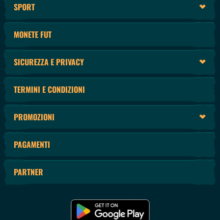
SPORT
MONETE FUT
SICUREZZA E PRIVACY
TERMINI E CONDIZIONI
PROMOZIONI
PAGAMENTI
PARTNER