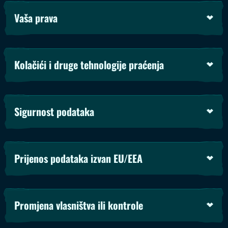
Vaša prava
Kolačići i druge tehnologije praćenja
Sigurnost podataka
Prijenos podataka izvan EU/EEA
Promjena vlasništva ili kontrole