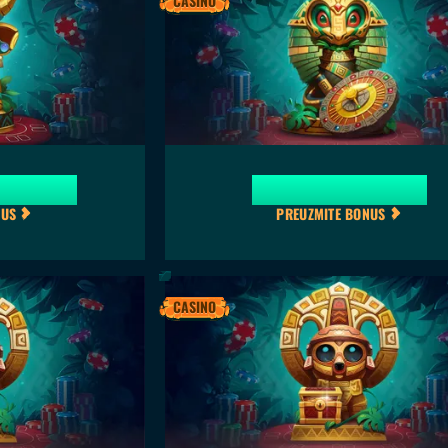
CASINO
000 000 €
Roulette Run 8 000 €
NUS
PREUZMITE BONUS
CASINO