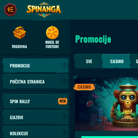
Promocije
WHEEL OF
TRGOVINA
FORTUNE
SVE
CASINO
S
PROMOCIJE
POČETNA STRANICA
CASINO
SPIN RALLY
IZAZOVI
KOLEKCIJE