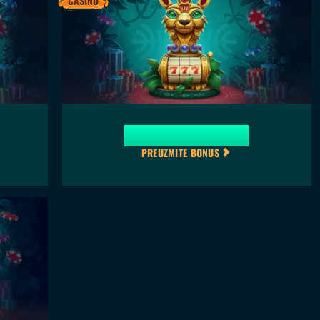
CASINO
Amusnet CASH BOMB
PREUZMITE BONUS