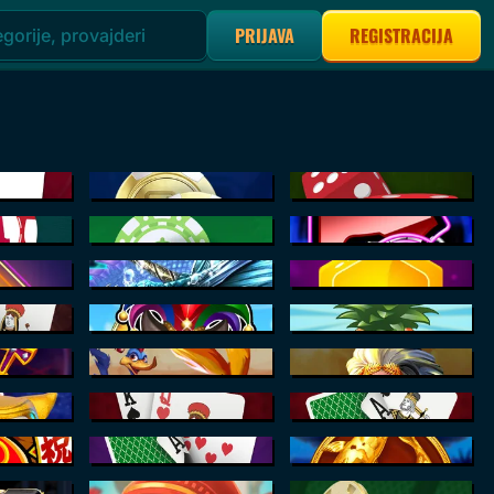
PRIJAVA
REGISTRACIJA
egorije, provajderi
ion
Russian Poker
Sic Bo
In Between Poker
Beats EX
Sea Treasure
Keno Rush
Jewelry Cats
Reel Fruitz Frenzy
Buy
Wild Coyote Megaways
God Hand Feature Buy
Blackjack Supreme Multi Hand Perfect Pairs
Blackjack Supreme Single Hand Perfect Pairs
Baccarat Supreme
Golden Stripe