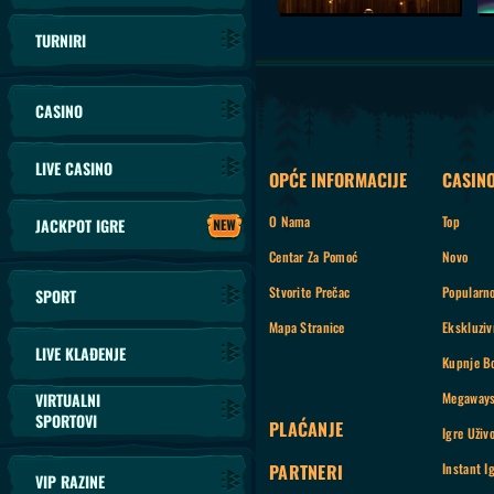
Bombay Roulette
Ca
TURNIRI
CASINO
LIVE CASINO
OPĆE INFORMACIJE
CASIN
O Nama
Top
JACKPOT IGRE
Centar Za Pomoć
Novo
Stvorite Prečac
Popularn
SPORT
Mapa Stranice
Ekskluziv
LIVE KLAĐENJE
Kupnje B
VIRTUALNI
Megaway
SPORTOVI
PLAĆANJE
Igre Uživ
Instant I
PARTNERI
VIP RAZINE