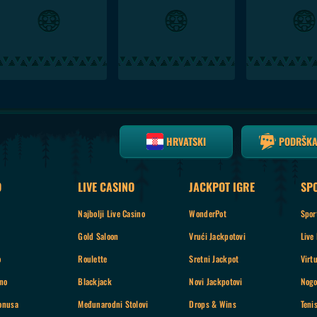
HRVATSKI
PODRŠKA
O
LIVE CASINO
JACKPOT IGRE
SP
Najbolji Live Casino
WonderPot
Spor
Gold Saloon
Vrući Jackpotovi
Live
o
Roulette
Sretni Jackpot
Virt
no
Blackjack
Novi Jackpotovi
Nog
onusa
Međunarodni Stolovi
Drops & Wins
Teni