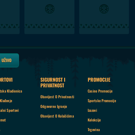
 UŽIVO
ORTOVI
SIGURNOST I
PROMOCIJE
PRIVATNOST
tska Kladionica
Casino Promocije
Obavijest O Privatnosti
 Klađenje
Sportske Promocije
Odgovorno Igranje
ualni Sportovi
Izazovi
Obavijest O Kolačićima
omet
Kolekcije
s
Trgovina