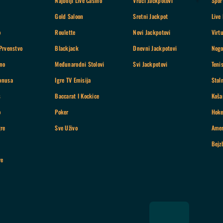
Najbolji Live Casino
Vrući Jackpotovi
Spor
Gold Saloon
Sretni Jackpot
Live
o
Roulette
Novi Jackpotovi
Virt
Prvenstvo
Blackjack
Dnevni Jackpotovi
Nog
no
Međunarodni Stolovi
Svi Jackpotovi
Teni
onusa
Igre TV Emisija
Stol
s
Baccarat I Kockice
Koša
o
Poker
Hoke
gre
Sve Uživo
Amer
Bejz
re