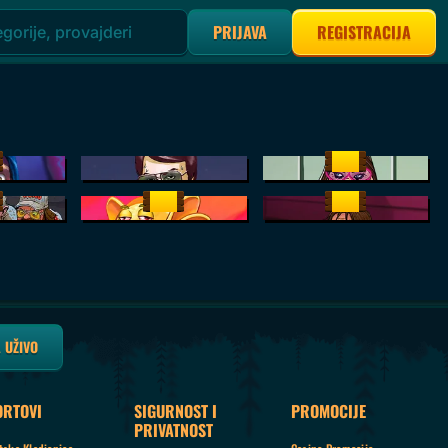
PRIJAVA
REGISTRACIJA
egorije, provajderi
NOVO
Brainwashed
Office Party
NOVO
NOVO
Laced
Suck
 UŽIVO
ORTOVI
SIGURNOST I
PROMOCIJE
PRIVATNOST