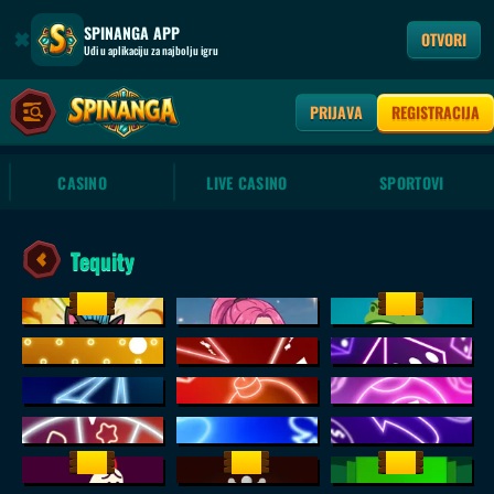
SPINANGA APP
OTVORI
Uđi u aplikaciju za najbolju igru
PRIJAVA
REGISTRACIJA
CASINO
LIVE CASINO
SPORTOVI
Tequity
NOVO
NOVO
Cats Balls
K-Pop Drop
Cross The Lake
Plinko
HiLo
Dice
Diamonds
Mines
Keno
Wheel
Video Poker
Limbo
NOVO
NOVO
NOVO
Cross the Road
Roulette
Slider