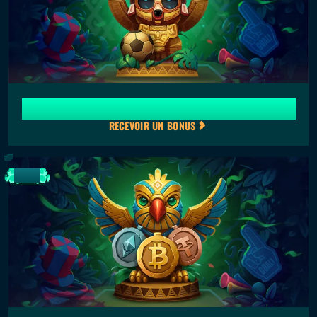
Bonus de premier dépôt 100 % jusqu’à CHF 220
RECEVOIR UN BONUS
SPORT