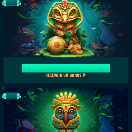
SPORT
Bet Builder 50 % sans risque CHF 55
RECEVOIR UN BONUS
SPORT