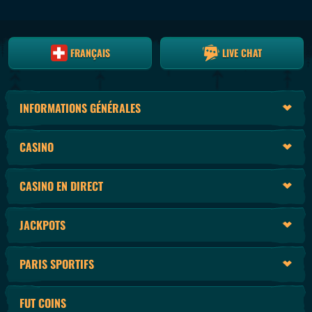
FRANÇAIS
LIVE CHAT
INFORMATIONS GÉNÉRALES
CASINO
CASINO EN DIRECT
JACKPOTS
PARIS SPORTIFS
FUT COINS