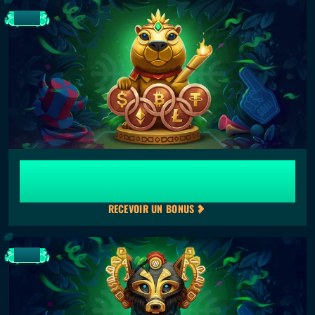
SPORT
Bonus de recharge Crypto du week-end 50 %
jusqu'à 1 000 USDT
RECEVOIR UN BONUS
SPORT