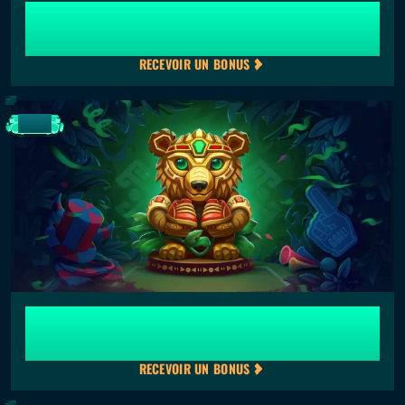
Bonus de bienvenue Crypto 100 % jusqu'à
200 USDT
RECEVOIR UN BONUS
SPORT
Bonus de recharge du week-end 50% jusqu'à
CHF 825
RECEVOIR UN BONUS