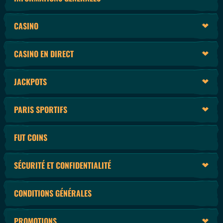
CASINO
CASINO EN DIRECT
JACKPOTS
PARIS SPORTIFS
FUT COINS
SÉCURITÉ ET CONFIDENTIALITÉ
CONDITIONS GÉNÉRALES
PROMOTIONS