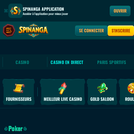
SPINANGA APPLICATION
OUVRIR
Accéder à l'application pour mieux jouer
SE CONNECTER
S'INSCRIRE
CASINO
CASINO EN DIRECT
PARIS SPORTIFS
FOURNISSEURS
MEILLEUR LIVE CASINO
GOLD SALOON
ROUL
Poker