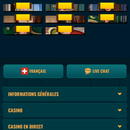
NOUVEAU
NOUVEAU
NOUVEAU
Casino Hold'em
Texas Hold'em Multiplayer
Bet On Teen Patti
NOUVEAU
NOUVEAU
NOUVEAU
Andar Bahar x5000
Andar Bahar
Emerald Hall Teen Patti 20-20
NOUVEAU
NOUVEAU
Emerald Hall Andar Bahar
Teen Patti
FRANÇAIS
LIVE CHAT
INFORMATIONS GÉNÉRALES
CASINO
CASINO EN DIRECT