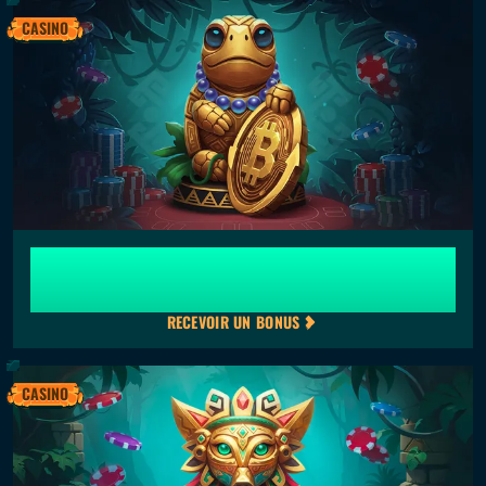
CASINO
Bonus de recharge Crypto du week-end 75 %
jusqu'à 750 USDT + 100 FS
RECEVOIR UN BONUS
CASINO