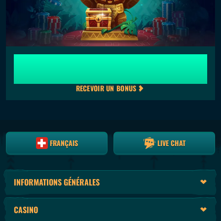
Remboursement quotidien 15 % jusqu'à
CHF 440
RECEVOIR UN BONUS
FRANÇAIS
LIVE CHAT
INFORMATIONS GÉNÉRALES
CASINO