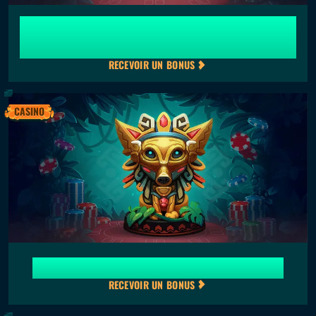
Bonus de bienvenue Crypto 200% jusqu'à
3 000 USDT
RECEVOIR UN BONUS
CASINO
Bonus du Week-end CHF 770 + 50 Free Spins
RECEVOIR UN BONUS