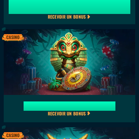
Bonus de recharge Crypto hebdomadaire 60%
jusqu'à 1 000 USDT
RECEVOIR UN BONUS
CASINO
Gold Saloon Roulette: Lucky Number
RECEVOIR UN BONUS
CASINO