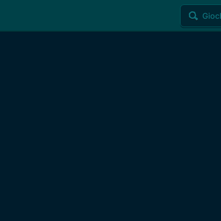
Gioch