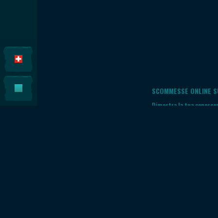
SCOMMESSE ONLINE S
Dimostra la tua conoscen
Cerchi uno sport specifico
È semplice: basta scegliere
Mostra di più
L'offerta è molto ampia! P
importanti del settore.
Le scommesse online sul ba
guadagna bonus per miglior
Accedi tramite una conness
portaci con te, ovunque tu 
Scopri l'adrenalina su Spin