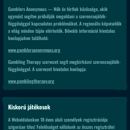
Gamblers Anonymous — Nők és férfiak közössége, akik
egymást segítve próbálják megoldani a szerencsejáték-
függőséggel kapcsolatos problémáikat. A regionális képviselőik
a világ minden táján elérhetők. Bővebb információ hivatalos
honlapjukon található:
www.gamblersanonymous.org
Gambling Therapy szervezet segít megbirkózni szerencsejáték-
függőséggel. A szervezet hivatalos honlapja:
www.gamblingtherapy.org
Kiskorú játékosok
A Weboldalunkon 18 éven aluli személyek regisztrációja
szigorúan tilos! Felelősséget vállalunk az összes regisztrálni