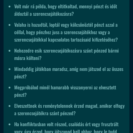
Volt már rá példa, hogy eltitkoltad, mennyi pénzt és időt
áldoztál a szerencsejátékozásra?
Valaha is hazudtál, loptál vagy kölcsönöztél pénzt azzal a
céllal, hogy pénzhez juss a szerencsejátékhoz vagy a
szerencsejátékkal kapcsolatos tartozásaid kifizetéséhez?
Nehezedre esik szerencsejátékozásra szánt pénzed bármi
másra költeni?
Mindaddig játékban maradsz, amíg nem játszod el az összes
pénzt?
Megpróbálod minél hamarabb visszanyerni az elvesztett
pénzt?
Elveszettnek és reménytelennek érzed magad, amikor elfogy
a szerencsejátékra szánt pénzed?
Ha konfliktusban volt részed, csalódás ért vagy frusztrált
vagy, úgy érzed, hogy játszanod kell ahhoz, hogy le tudd