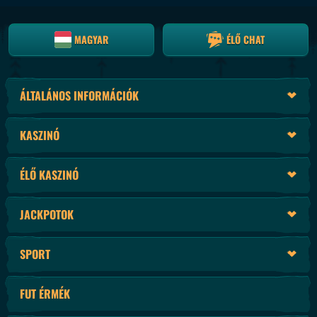
MAGYAR
ÉLŐ CHAT
ÁLTALÁNOS INFORMÁCIÓK
KASZINÓ
ÉLŐ KASZINÓ
JACKPOTOK
SPORT
FUT ÉRMÉK