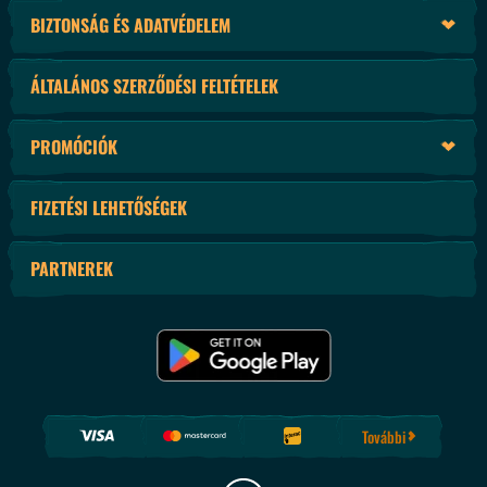
BIZTONSÁG ÉS ADATVÉDELEM
ÁLTALÁNOS SZERZŐDÉSI FELTÉTELEK
PROMÓCIÓK
FIZETÉSI LEHETŐSÉGEK
PARTNEREK
További