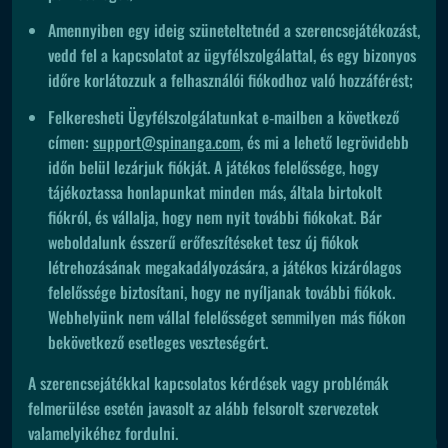
Amennyiben egy ideig szüneteltetnéd a szerencsejátékozást,
vedd fel a kapcsolatot az ügyfélszolgálattal, és egy bizonyos
időre korlátozzuk a felhasználói fiókodhoz való hozzáférést;
Felkeresheti Ügyfélszolgálatunkat e‑mailben a következő
címen:
support@spinanga.com
, és mi a lehető legrövidebb
időn belül lezárjuk fiókját. A játékos felelőssége, hogy
tájékoztassa honlapunkat minden más, általa birtokolt
fiókról, és vállalja, hogy nem nyit további fiókokat. Bár
weboldalunk ésszerű erőfeszítéseket tesz új fiókok
létrehozásának megakadályozására, a játékos kizárólagos
felelőssége biztosítani, hogy ne nyíljanak további fiókok.
Webhelyünk nem vállal felelősséget semmilyen más fiókon
bekövetkező esetleges veszteségért.
A szerencsejátékkal kapcsolatos kérdések vagy problémák
felmerülése esetén javasolt az alább felsorolt szervezetek
valamelyikéhez fordulni.