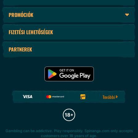
PROMÓCIÓK
FIZETÉSI LEHETŐSÉGEK
PARTNEREK
További
Gambling can be addictive. Play responsibly. Spinanga.com only accepts
customers over 18 years of age.