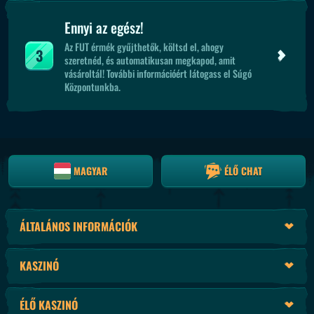
Ennyi az egész!
Az FUT érmék gyűjthetők, költsd el, ahogy
3
szeretnéd, és automatikusan megkapod, amit
vásároltál! További információért látogass el Súgó
Központunkba.
MAGYAR
ÉLŐ CHAT
ÁLTALÁNOS INFORMÁCIÓK
KASZINÓ
ÉLŐ KASZINÓ