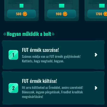
5 €
10 €
20 €
500
900
1700
Hogyan működik a bolt
FUT érmék szerzése!
1
Számos módja van az FUT érmék gyűjtésének!
Kattints, hogy megtudd, hogyan.
FUT érmék költése!
2
Itt arra költheted az Érméidet, amire szeretnéd!
Bónuszok, ingyen pörgetések, FreeBet kreditek
megvásárlására!