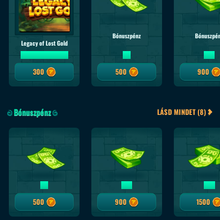
Bónuszpénz
Bónuszpé
Legacy of Lost Gold
5 INGYEN PÖRGETÉS
5 €
10 €
300
500
900
Bónuszpénz
LÁSD MINDET (8)
5 €
10 €
20 €
500
900
1500