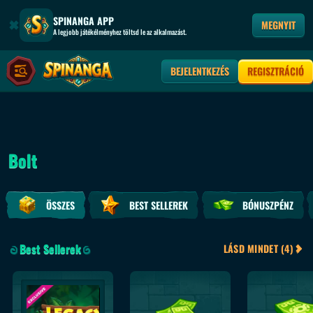
SPINANGA APP
MEGNYIT
A legjobb játékélményhez töltsd le az alkalmazást.
BEJELENTKEZÉS
REGISZTRÁCIÓ
Bolt
ÖSSZES
BEST SELLEREK
BÓNUSZPÉNZ
Best Sellerek
LÁSD MINDET (4)