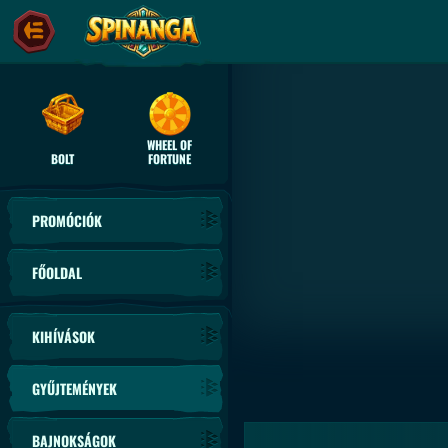
WHEEL OF
BOLT
FORTUNE
PROMÓCIÓK
FŐOLDAL
KIHÍVÁSOK
GYŰJTEMÉNYEK
BAJNOKSÁGOK