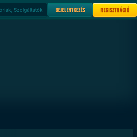
BEJELENTKEZÉS
REGISZTRÁCIÓ
óriák, Szolgáltatók