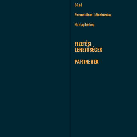
Súgó
Parancsikon Létrehozása
Honlaptérkép
FIZETÉSI
LEHETŐSÉGEK
PARTNEREK