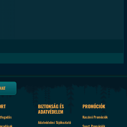
HAT
ORT
BIZTONSÁG ÉS
PROMÓCIÓK
ADATVÉDELEM
tfogadás
Kaszinó Promóciók
Adatvédelmi Tájékoztató
Fogadások
Sport Promóciók