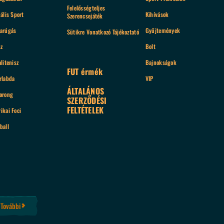
Felelősségteljes
uális Sport
Kihívások
Szerencsejáték
arúgás
Gyűjtemények
Sütikre Vonatkozó Tájékoztató
sz
Bolt
litenisz
Bajnokságok
FUT érmék
rlabda
VIP
ÁLTALÁNOS
orong
SZERZŐDÉSI
FELTÉTELEK
ikai Foci
ball
További