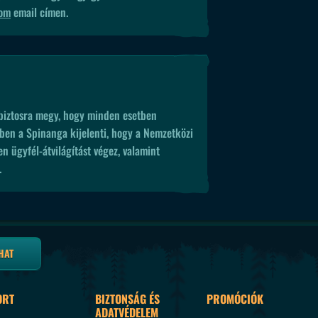
com
email címen.
 biztosra megy, hogy minden esetben
ben a Spinanga kijelenti, hogy a Nemzetközi
n ügyfél-átvilágítást végez, valamint
.
HAT
ORT
BIZTONSÁG ÉS
PROMÓCIÓK
ADATVÉDELEM