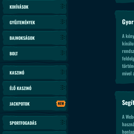
KIHÍVÁSOK
Gyors
GYŰJTEMÉNYEK
A kény
BAJNOKSÁGOK
kínálu
rendsz
BOLT
feldol
történ
KASZINÓ
mivel 
ÉLŐ KASZINÓ
Segí
JACKPOTOK
A Webo
SPORTFOGADÁS
haszná
honlap