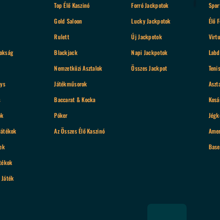
Top Élő Kaszinó
Forró Jackpotok
Spor
Gold Saloon
Lucky Jackpotok
Élő 
Rulett
Új Jackpotok
Virt
nokság
Blackjack
Napi Jackpotok
Labd
Nemzetközi Asztalok
Összes Jackpot
Teni
ys
Játékműsorok
Aszta
s
Baccarat & Kocka
Kosá
ok
Póker
Jégk
Játékok
Az Összes Élő Kaszinó
Amer
ek
Base
átékok
 Játék