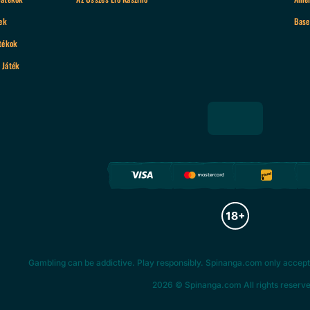
ek
Base
átékok
 Játék
Gambling can be addictive. Play responsibly. Spinanga.com only accept
2026 © Spinanga.com All rights reserve