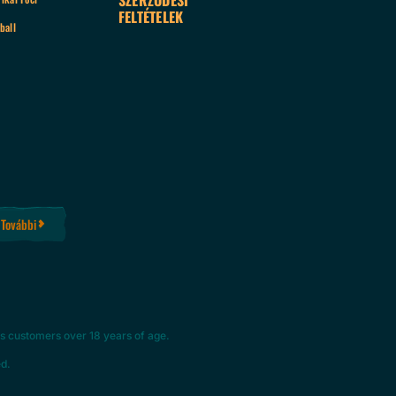
SZERZŐDÉSI
FELTÉTELEK
ball
További
s customers over 18 years of age.
d.