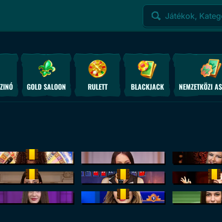
Játékok, Kateg
ZINÓ
GOLD SALOON
RULETT
BLACKJACK
NEMZETKÖZI A
ÚJ
ity Wheel
Candy Wheel
Cabaret Roulette
ÚJ
ÚJ
ÚJ
n The Fair
Dynamite Roulette
Wonder Wheel
ÚJ
a Crown Deluxe Live
Crash Live
Football Thrill