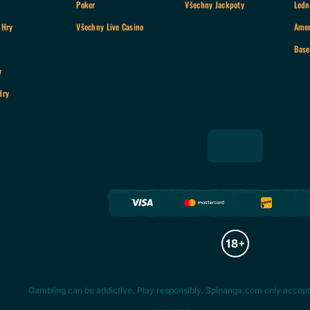
Poker
Všechny Jackpoty
Ledn
 Hry
Všechny Live Casino
Amer
Base
y
Hry
Gambling can be addictive. Play responsibly. Spinanga.com only accept