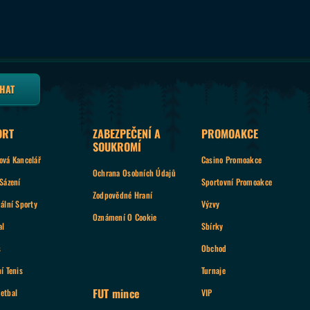
CHAT
ORT
ZABEZPEČENÍ A
PROMOAKCE
SOUKROMÍ
ová Kancelář
Casino Promoakce
Ochrana Osobních Údajů
 Sázení
Sportovní Promoakce
Zodpovědné Hraní
uální Sporty
Výzvy
Oznámení O Cookie
al
Sbírky
s
Obchod
ní Tenis
Turnaje
FUT mince
etbal
VIP