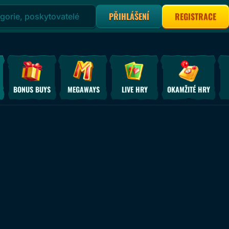
PŘIHLÁŠENÍ
REGISTRACE
egorie, poskytovatelé
BONUS BUYS
MEGAWAYS
LIVE HRY
OKAMŽITÉ HRY
NOVÉ
Golden Fate 1000
Buffalo's Sun 2
NOVÉ
ink
Coin Spark
Cred
NOVÉ
ld & Hit
Midnight Bandits
Triple Fortune Festival
NOVÉ
NOVÉ
 Coins Link
Candy Machine
Book of the Golden Buffalo