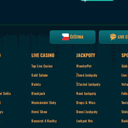
ČEŠTINA
LIVE 
O
LIVE CASINO
JACKPOTY
SP
Top Live Casino
WonderPot
Sázk
Gold Saloon
Žhavé Jackpoty
Live
Ruleta
Šťastné Jackpoty
Virt
ví Světa
Blackjack
Nové Jackpoty
Fotb
í
Mezinárodní Stoly
Drops & Wins
Teni
ys
Herní Show
Denní Jackpoty
Stol
s
Baccarat A Kostky
Jackpot Hra
Bask