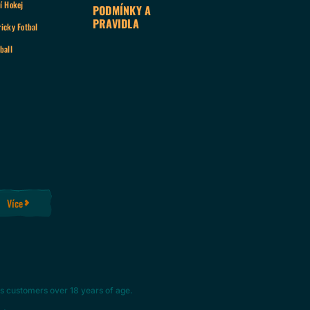
í Hokej
PODMÍNKY A
PRAVIDLA
icky Fotbal
ball
Více
s customers over 18 years of age.