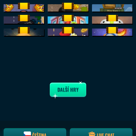
NOVÉ
NOVÉ
Chicken Road 2 Bonus
Chicken Road Gold
Tower Rush
NOVÉ
NOVÉ
NOVÉ
Chicken Road Vegas
MegaBlock
Lucky Ducky
NOVÉ
NOVÉ
NOVÉ
Plinko Rush
Chicken Road Bonus
Orbital Rush
NOVÉ
NOVÉ
Olympus Plinko
Chicken Road Race
Treasure Jet
NOVÉ
NOVÉ
Space Plinko
RedJet
Plinko Max
NOVÉ
NOVÉ
Aviatron
Mighty Hot: Amazonia Burning Board
Plinko
NOVÉ
NOVÉ
Night Heist
9 Balls Burning Board
Mine Slot
DALŠÍ HRY
NOVÉ
Chicken Subway
Frog Road
Plinko Empire
ČEŠTINA
LIVE CHAT