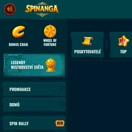
WHEEL OF
BONUS CRAB
FORTUNE
POSKYTOVATELÉ
TOP
LEGENDY
MISTROVSTVÍ SVĚTA
Megaways
PROMOAKCE
Divine Fortune Megaways
One
DOMŮ
Alive! Megaways
Leg
NOVÉ
Buffalo Dale: GrandWays
Blo
SPIN RALLY
8 Tigers Gold Megaways
Gol