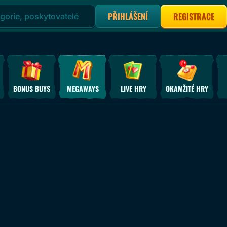
PŘIHLÁŠENÍ
REGISTRACE
egorie, poskytovatelé
BONUS BUYS
MEGAWAYS
LIVE HRY
OKAMŽITÉ HRY
gaways
Pirate Kingdom Megaways
Dogmasons MegaWOOF
 Jumboways
Big Bad Wolf Megaways
Gold Panther Maxways
NOVÉ
ays
Lady Wolf Moon Megaways
Fruit Shop Megaways
NOVÉ
aways
Megaways Jack
Diamond Charge Megaways