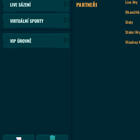
Live Hry
PARTNEŘI
LIVE SÁZENÍ
Okamžité
VIRTUÁLNÍ SPORTY
Sloty
Stolní Hr
VIP ÚROVNĚ
Všechny 