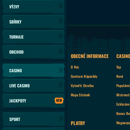
VÝZVY
SBÍRKY
TURNAJE
OBCHOD
OBECNÉ INFORMACE
CASIN
O Nás
Top
CASINO
Centrum Nápovědy
Nové
LIVE CASINO
Vytvořit Zkratku
Populární
Mapa Stránek
Mistrovst
JACKPOTY
Exkluzivn
Bonus Bu
SPORT
PLATBY
Megaway