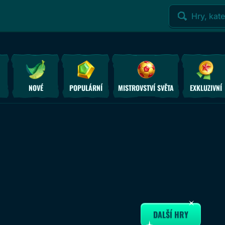
Hry, kat
NOVÉ
POPULÁRNÍ
MISTROVSTVÍ SVĚTA
EXKLUZIVNÍ
NOVÉ
 Million Megaways BC
Magic Mummy Megaways
Eastern Emeralds Me
NOVÉ
acy of Kong Maxways
Book of Gems Megaways
Book Of Shining Hot
6 338,91 €
od Suckers MegaWays
Piggy Riches Megaways
Gonzo's Quest Megaw
DALŠÍ HRY
NOVÉ
d Megaways
Dynamite Riches Megaways
Big Top Bonanza Meg