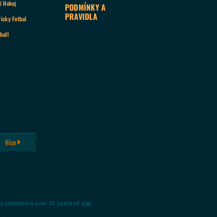
í Hokej
PODMÍNKY A
PRAVIDLA
icky Fotbal
ball
Více
s customers over 18 years of age.