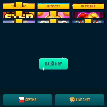
NOVÉ
10 030,09 €
60 273,27 €
10 030,09 €
Super Pyramid of Gold: Hold & Win
100 Golden Coins: Reel Fishing
Break the Piggy Bank
NOVÉ
NOVÉ
Hot Step
Fortune Coins Unlimited Fortune
Joker Streak XL: Hold and Win
NOVÉ
NOVÉ
NOVÉ
Gemhalla Xtreme
Riches Express
3x3 Grand Crown: Hold the Spin
NOVÉ
NOVÉ
NOVÉ
Le Cowboy
Big Bells Fire (Hold and Win)
Wild Hot 40 Hold&Win
NOVÉ
NOVÉ
60 273,27 €
3 Runaway Riches
Book Of Baba Yaga Tales 2
Gorgon's Luck
NOVÉ
777 Hell Streak
Panther Legacy
Big Black Cock
NOVÉ
NOVÉ
60 273,27 €
Gold Mine Express
5 Dazzling Hot
Opa Santorini!
DALŠÍ HRY
NOVÉ
NOVÉ
NOVÉ
Three Silly Piggies Hold and Win
Volcano Golden Coins
Voltage Blitz Rapid
ČEŠTINA
LIVE CHAT