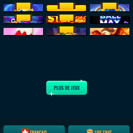
NOUVEAU
NOUVEAU
NOUVEAU
15 978.47 €
Thunderline Express: Hold & Win
40 Power Hot Triple Boost Golden Coins Link
Royal Strike
NOUVEAU
NOUVEAU
4 Crabbin' Fortunes
Hot Step 2 Extreme
Thunder Ball Max
NOUVEAU
Bonbon Pop 1000
Cash of Cleopatra 2
Freedom Fortune: Hold & Win
Sour Candy
3 Porky Banks Hold and Win Extra
Break the Piggy Bank
NOUVEAU
NOUVEAU
NOUVEAU
Coin Win Express: Hold the Spin
Xmas Drop
Fortune Coins Unlimited Fortune
NOUVEAU
Wild Hot 40 Deluxe
Majestic King
Joker Streak XL: Hold and Win
NOUVEAU
NOUVEAU
NOUVEAU
Lady Wolf Moon Megaways
40 Burning sevens
40 Lucky King Bell Link
PLUS DE JEUX
NOUVEAU
NOUVEAU
Fruit Attack 5 Pate Link
Shogun Skylord
Nutty Squirrel
FRANÇAIS
LIVE CHAT