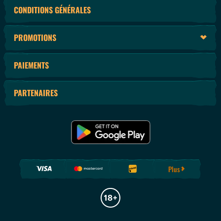
CONDITIONS GÉNÉRALES
PROMOTIONS
PAIEMENTS
PARTENAIRES
Plus