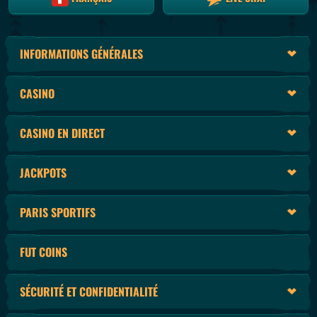
INFORMATIONS GÉNÉRALES
CASINO
CASINO EN DIRECT
JACKPOTS
PARIS SPORTIFS
FUT COINS
SÉCURITÉ ET CONFIDENTIALITÉ