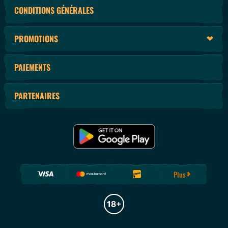
CONDITIONS GÉNÉRALES
PROMOTIONS
PAIEMENTS
PARTENAIRES
Plus