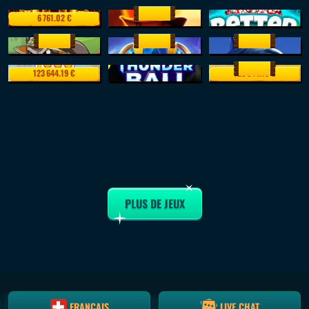
NOUVEAU
6 761.02 €
5 Relics of Power: Hold & Win
Book of Ra Deluxe Buy Bonus
Better Bass Cash
NOUVEAU
NOUVEAU
NOUVEAU
Le Fisherman
Royal Strike
Dolphin's Pearl Deluxe Buy Bonus
NOUVEAU
123 644.19 €
123 644.19 €
Candy Palace 1000
Thunder Ball
Vizier Of The North x1000
NOUVEAU
NOUVEAU
Ultimate Energy Strike
3 Lightning Blitz
Magic Fruit$: Oranges
NOUVEAU
NOUVEAU
Thunder Coins XXL: Hold And Win
Wild Lucky Clover
Celtic Coins - Hold & Hit 3x3
NOUVEAU
NOUVEAU
NOUVEAU
Lightning Cash Strike
Chaos Crew 3
The Sweetest Cash Collect
NOUVEAU
NOUVEAU
Diamond Style
Coin Train
12 Fortune Signs
PLUS DE JEUX
NOUVEAU
NOUVEAU
NOUVEAU
Phở Sho
Sugar Merge Up
Fish Tales Colossal Catch: Link & Loot
FRANÇAIS
LIVE CHAT