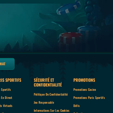
CHAT
IS SPORTIFS
SÉCURITÉ ET
PROMOTIONS
CONFIDENTIALITÉ
s Sportifs
Promotions Casino
Politique De Confidentialité
s En Direct
Promotions Paris Sportifs
Jeu Responsable
ts Virtuels
Défis
Informations Sur Les Cookies