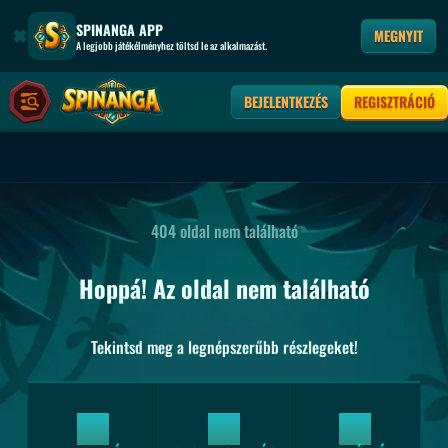
SPINANGA APP
MEGNYIT
A legjobb játékélményhez töltsd le az alkalmazást.
BEJELENTKEZÉS
REGISZTRÁCIÓ
404 oldal nem található
Hoppá! Az oldal nem található
Tekintsd meg a legnépszerűbb részlegeket!