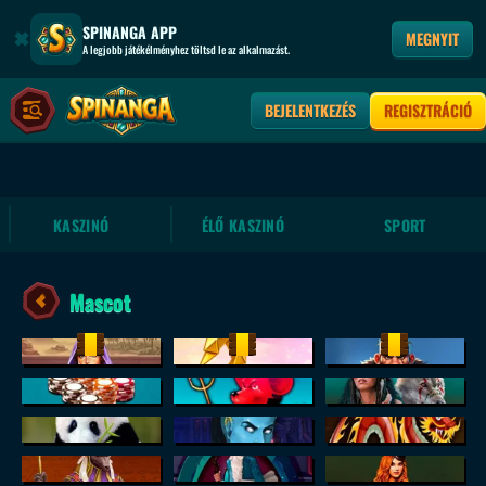
SPINANGA APP
MEGNYIT
A legjobb játékélményhez töltsd le az alkalmazást.
BEJELENTKEZÉS
REGISZTRÁCIÓ
KASZINÓ
ÉLŐ KASZINÓ
SPORT
Mascot
ÚJ
ÚJ
ÚJ
Tessa Hunt and the Golden Sands
Origami Quest
Battle Loot: Hold and Win
Baccarat
Benny's the Biggest Game
Wild Spirit
Bamboo Bear
Prince of Persia the Gems of Persepolis
The Tomb: Dragon Emperors Treasure
Anksunamun: the Queen of Egypt
Merlin's Tower
CanCan Saloon