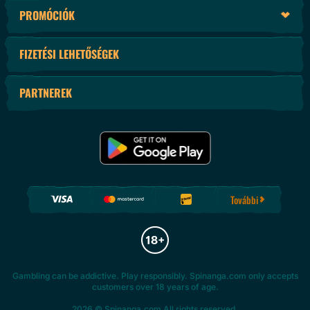
PROMÓCIÓK
FIZETÉSI LEHETŐSÉGEK
PARTNEREK
További
Gambling can be addictive. Play responsibly. Spinanga.com only accepts
customers over 18 years of age.
2026 © Spinanga.com All rights reserved.