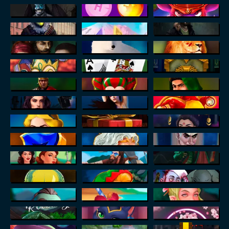
Hell Sing
Purple Pills
Red Horde
Riot
Gemz Grow
ReKill
Three Corsairs
Northern Heat
Lions Pride
Venetian Magic
Blackjack
Gryphon's Castle
Legioner
Fruit Macau
Robin of Loxley
Queen of Spades
Mermaids Bay
Fruit Vegas
Fruit Monaco
Merry scary Christmas
Book of Amaterasu
Fruits Of Luxor
Twin Fruits of Olympus
Zeus the Thunderer
Pinup Dolls
The Myth
Dragon's Nest
The Rite
Twin Fruits of Santa
Evil Bet
For the Realm
Aloha Tiki Bar
Fairytale Coven
Primal Bet Rockways
Cleopatras Gems Rockways
Amaterasu Keno
ÚJ