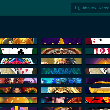
Játékok, Kateg
ccarat
Wheel of Fortune
Baccarat No Commiss
dar Bahar
Roulette
Blackjack Classic
iden Medal Burst
God Hand
Bonus Track
n Patti
Stone Gaze
Teen Patti 20-20
se of the Mighty Gods
Sea Treasure Deep Dive
Grand Heist Feature 
dy Fortuna
Infinity Tower
Golden Shisa
ack Blast
Queens of Glory Legacy
Fire Combo
ÚJ