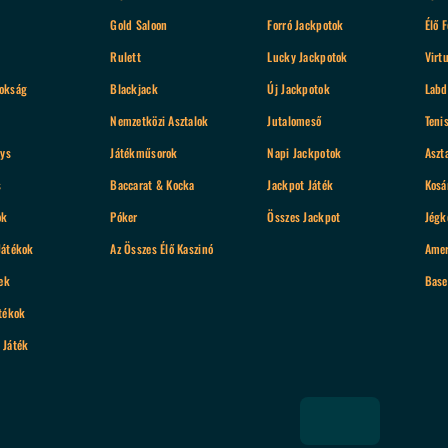
Gold Saloon
Forró Jackpotok
Élő 
Rulett
Lucky Jackpotok
Virt
nokság
Blackjack
Új Jackpotok
Labd
Nemzetközi Asztalok
Jutalomeső
Teni
ys
Játékműsorok
Napi Jackpotok
Aszta
s
Baccarat & Kocka
Jackpot Játék
Kosá
ok
Póker
Összes Jackpot
Jégk
Játékok
Az Összes Élő Kaszinó
Amer
ek
Base
átékok
 Játék