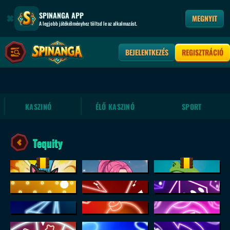
SPINANGA APP
MEGNYIT
A legjobb játékélményhez töltsd le az alkalmazást.
BEJELENTKEZÉS
REGISZTRÁCIÓ
KASZINÓ
ÉLŐ KASZINÓ
SPORT
Tequity
ÚJ
ÚJ
Cats Balls
K-Pop Drop
Cross The Lake
Plinko
HiLo
Dice
Diamonds
Mines
Keno
Wheel
Video Poker
Limbo