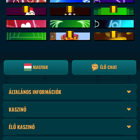
ÚJ
ÚJ
ÚJ
Cross the Road
Roulette
Slider
Blackjack
Dragon's Tower
Crash
ÚJ
ÚJ
Baccarat
Royal Drop
Coinflip
MAGYAR
ÉLŐ CHAT
ÁLTALÁNOS INFORMÁCIÓK
KASZINÓ
ÉLŐ KASZINÓ