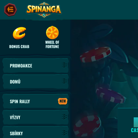
WHEEL OF
BONUS CRAB
FORTUNE
PROMOAKCE
DOMŮ
SPIN RALLY
VÝZVY
CA
SBÍRKY