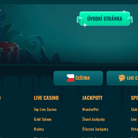
ÚVODNÍ STRÁNKA
ČEŠTINA
LIVE 
O
LIVE CASINO
JACKPOTY
SP
Top Live Casino
WonderPot
Sázk
Gold Saloon
Žhavé Jackpoty
Live
Ruleta
Šťastné Jackpoty
Virt