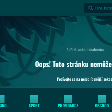
Hry, kat
404 stránka nenalezena
Oops! Tuto stránku nemůže
Podívejte se na nejoblíbenější sekce
SINO
SPORT
PROMOAKCE
OBCHOD