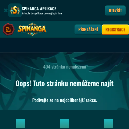
SPINANGA APLIKACE
OTEVŘÍT
Vstupte do aplikace pro nejlepší hru
PŘIHLÁŠENÍ
REGISTRACE
404 stránka nenalezena
Oops! Tuto stránku nemůžeme najít
Podívejte se na nejoblíbenější sekce.