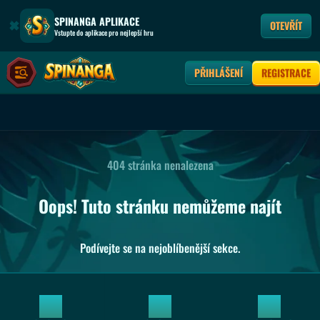
SPINANGA APLIKACE
OTEVŘÍT
Vstupte do aplikace pro nejlepší hru
PŘIHLÁŠENÍ
REGISTRACE
404 stránka nenalezena
Oops! Tuto stránku nemůžeme najít
Podívejte se na nejoblíbenější sekce.