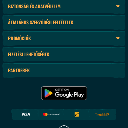
A SPINANGA KASZINÓ JÁTÉKAI: SZÉLES VÁLASZTÉK ÉS KÜLÖNLEGESSÉGEK
BIZTONSÁG ÉS ADATVÉDELEM
A Spinanga kaszinó online kínálata kiterjedt és változatos, hogy minden játékos megtalálja
a számára legélvezetesebb lehetőségeket. Az oldal a legismertebb játékokat és az
újdonságokat is tartalmazza, emellett különleges funkciók és módok is elérhetők.
ÁLTALÁNOS SZERZŐDÉSI FELTÉTELEK
Nyerőgépek:
A nyerőgépek a kaszinó egyik legnépszerűbb játéktípusa. A Spinangán
több száz nyerőgép közül választhatsz, köztük klasszikus, videónyerőgépek és olyan
PROMÓCIÓK
Megaways típusú játékok, amelyek akár több ezer nyerési módot kínálnak. Az
exkluzív
nyerőgépek
és bonus buys lehetőségek extra szórakozást adnak a játékhoz, lehetővé
téve a játékosok számára, hogy közvetlenül megvásárolják a bónusz kört.
Asztali Játékok:
A Spinanga kaszinó magyar oldalán a klasszikus asztali játékok sem
FIZETÉSI LEHETŐSÉGEK
maradnak el. A játékosok élvezhetik a különféle Baccarat és Blackjack verziókat, vagy
éppen a különböző Roulette típusokat. A játékok szabályai változóak, így mindenki
megtalálja a neki tetsző verziót.
PARTNEREK
Jackpot Játékok:
Ha a nagy nyeremények vonzanak, a jackpot nyerőgépek biztosítják a
legnagyobb esélyt a hatalmas nyereményekre. A Spinangán a legjobb hot jackpot
játékok érhetők el, mint a Mega Moolah és Divine Fortune.
ÉLŐ KASZINÓ: AZ IGAZI KASZINÓ ÉLMÉNY OTTHONRÓL
A
Spinanga élő kaszinója
a legjobb hely, ahol valós időben, igazi krupiékkal játszhatsz. A
valódi pénzes online kaszinó élményt kereső játékosok számára az élő kaszinó szolgáltatások
tökéletes választásnak bizonyulnak.
További
Baccarat:
A Baccarat az egyik legismertebb élő kaszinó játék, amely elérhető a
Spinangán. A játék különböző variációi között válogathatsz, így mindig új kihívásokat
találhatsz.