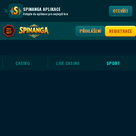
SPINANGA APLIKACE
OTEVŘÍT
Vstupte do aplikace pro nejlepší hru
PŘIHLÁŠENÍ
REGISTRACE
CASINO
LIVE CASINO
SPORT