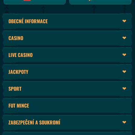
OBECNÉ INFORMACE
CASINO
LIVE CASINO
JACKPOTY
SPORT
FUT MINCE
ZABEZPEČENÍ A SOUKROMÍ