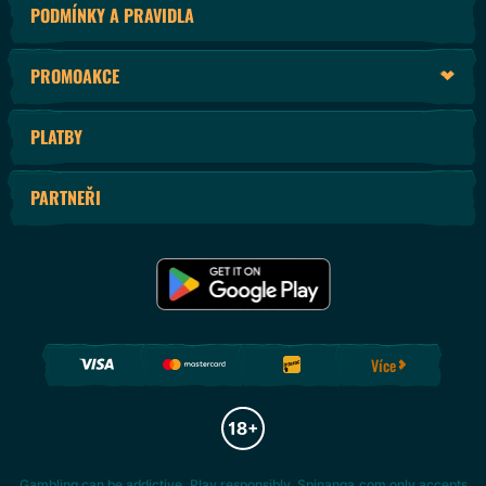
PODMÍNKY A PRAVIDLA
PROMOAKCE
PLATBY
PARTNEŘI
Více
Gambling can be addictive. Play responsibly. Spinanga.com only accepts