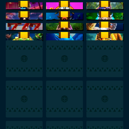
NOVÉ
NOVÉ
NOVÉ
Magical Genie Hold Hit 3x3
New Year's Eve Fortune 2
Gorilla Blast - Hold & Hit 3x3
NOVÉ
NOVÉ
NOVÉ
Queen Of The Shogun
Kami Reign
Majestic Claws - Hold & Hit
NOVÉ
NOVÉ
Penny Fruits Xtreme
Gorilla Fury - Hold & Hit
Zeus Unchained - Hold & Hit
NOVÉ
NOVÉ
NOVÉ
Book Of Irish Treasures 2
Midnight Pack - Hold & Hit
Majestic Jaguar